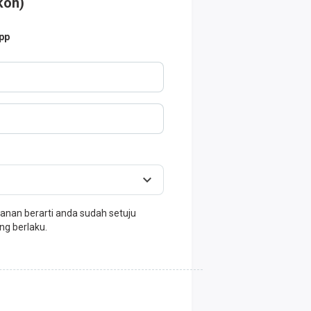
kon)
pp
nan berarti anda sudah setuju
ng berlaku.