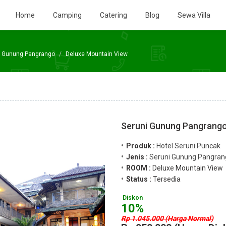
Home
Camping
Catering
Blog
Sewa Villa
i Gunung Pangrango
Deluxe Mountain View
Seruni Gunung Pangrango
Produk :
Hotel Seruni Puncak
Jenis :
Seruni Gunung Pangran
ROOM :
Deluxe Mountain View
Status :
Tersedia
Diskon
10%
Rp 1.045.000 (Harga Normal)