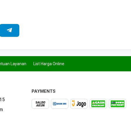
ntuan Layanan
List Harga Online
PAYMENTS
015
om