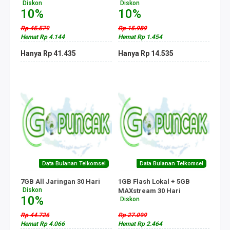
Diskon
Diskon
10%
10%
Rp 45.579
Rp 15.989
Hemat Rp 4.144
Hemat Rp 1.454
Hanya Rp 41.435
Hanya Rp 14.535
Data Bulanan Telkomsel
Data Bulanan Telkomsel
7GB All Jaringan 30 Hari
1GB Flash Lokal + 5GB
Diskon
MAXstream 30 Hari
10%
Diskon
10%
Rp 44.726
Rp 27.099
Hemat Rp 4.066
Hemat Rp 2.464